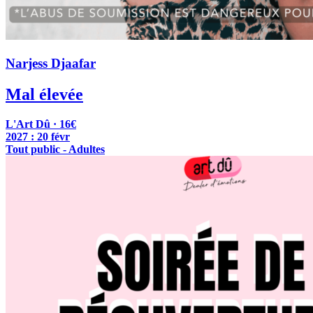
Narjess Djaafar
Mal élevée
L'Art Dû · 16€
2027 :
20 févr
Tout public - Adultes