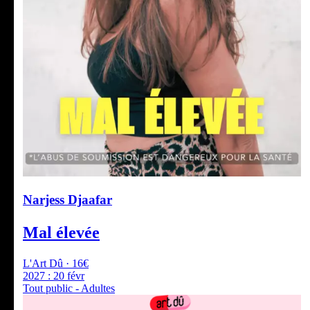
Narjess Djaafar
Mal élevée
L'Art Dû · 16€
2027 :
20 févr
Tout public - Adultes