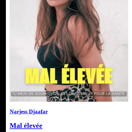
Narjess Djaafar
Mal élevée