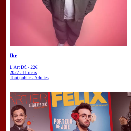
Ike
L'Art Dû · 22€
2027 :
11 mars
Tout public - Adultes