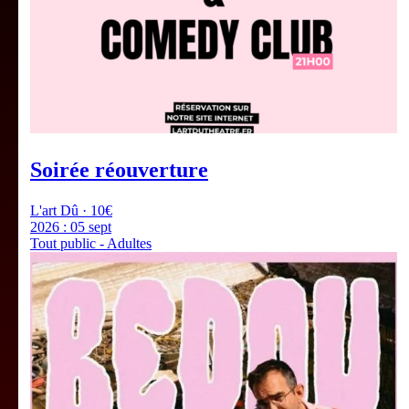
Soirée réouverture
L'art Dû · 10€
2026 :
05 sept
Tout public - Adultes