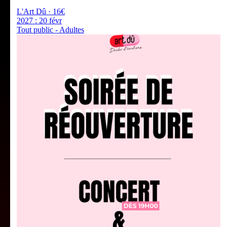
L'Art Dû · 16€
2027 :
20 févr
Tout public - Adultes