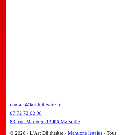
Comedy club
Location de salle
Bar Tapas
Privatisation de votre lieu !
Stages
contact@lartdutheatre.fr
07 72 72 62 08
83, rue Marengo 13006 Marseille
© 2026 - L'Art Dû théâtre -
Mentions légales
- Tous