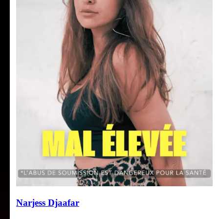
Narjess Djaafar