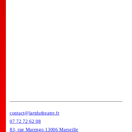
Spectacles
Comedy club
Location de salle
Bar Tapas
Privatisation de votre lieu !
Stages
contact@lartdutheatre.fr
07 72 72 62 08
83, rue Marengo 13006 Marseille