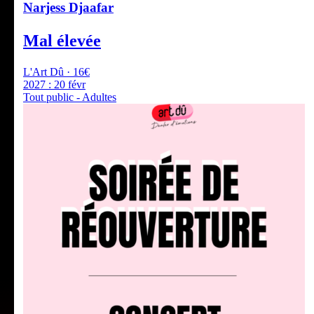
Narjess Djaafar
Mal élevée
L'Art Dû · 16€
2027 :
20 févr
Tout public - Adultes