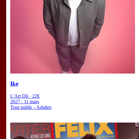
Ike
L'Art Dû · 22€
2027 :
11 mars
Tout public - Adultes