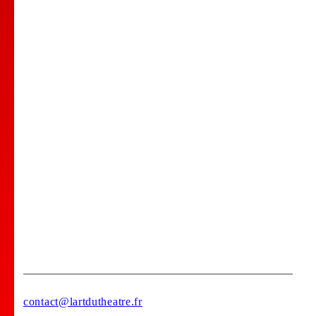
Nos Professeurs
Spectacles
Comedy club
Location de salle
Bar Tapas
Privatisation de votre lieu !
Stages
contact@lartdutheatre.fr