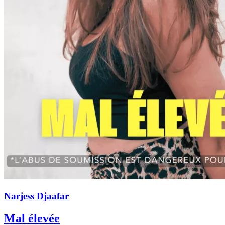
Narjess Djaafar
Mal élevée