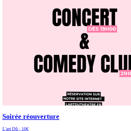
Soirée réouverture
L'art Dû · 10€