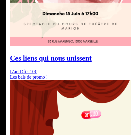
Ces liens qui nous unissent
L'art Dû · 10€
Les bals de promo !