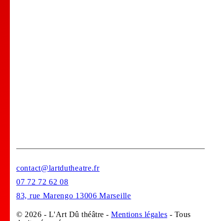
Comedy club
Location de salle
Bar Tapas
Privatisation de votre lieu !
Stages
contact@lartdutheatre.fr
07 72 72 62 08
83, rue Marengo 13006 Marseille
© 2026 - L'Art Dû théâtre -
Mentions légales
- Tous