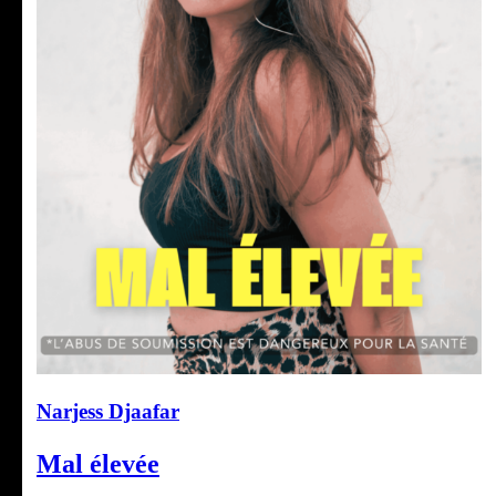
Narjess Djaafar
Mal élevée