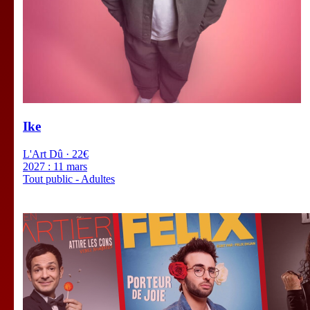
Ike
L'Art Dû · 22€
2027 :
11 mars
Tout public - Adultes