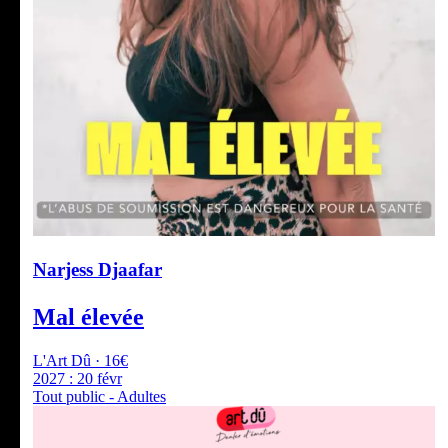
Narjess Djaafar
Mal élevée
L'Art Dû · 16€
2027 :
20 févr
Tout public - Adultes