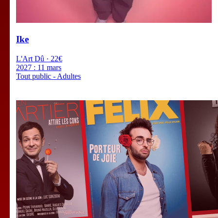
Ike
L'Art Dû · 22€
2027 :
11 mars
Tout public - Adultes