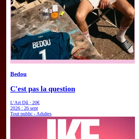
Bedou
C'est pas la question
L'Art Dû · 20€
2026 :
26 sept
Tout public - Adultes