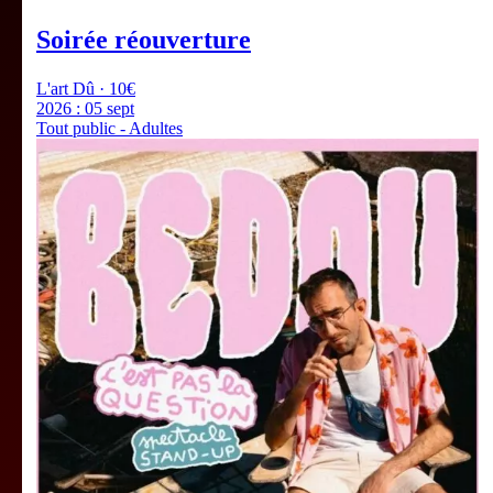
Soirée réouverture
L'art Dû · 10€
2026 :
05 sept
Tout public - Adultes