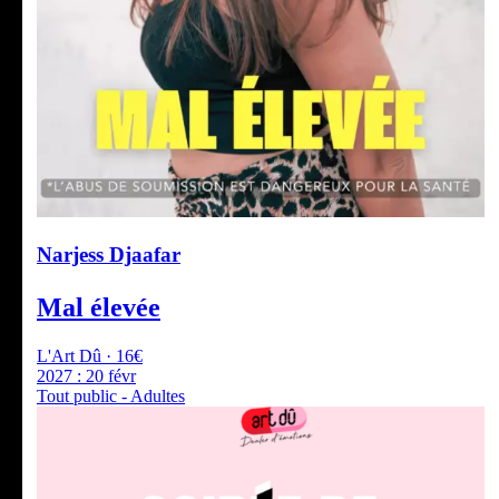
Narjess Djaafar
Mal élevée
L'Art Dû · 16€
2027 :
20 févr
Tout public - Adultes