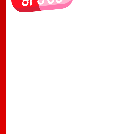
Le Lieu
Nos Cours
Nos Professeurs
Spectacles
Comedy club
Location de salle
Bar Tapas