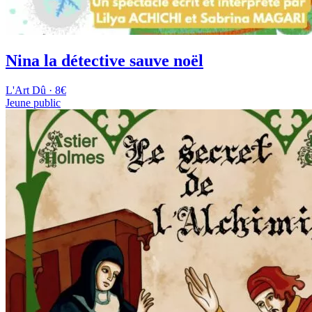
Nina la détective sauve noël
L'Art Dû · 8€
Jeune public