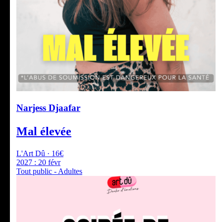
Narjess Djaafar
Mal élevée
L'Art Dû · 16€
2027 :
20 févr
Tout public - Adultes