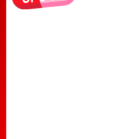
Le Lieu
Nos Cours
Nos Professeurs
Spectacles
Comedy club
Location de salle
Bar Tapas