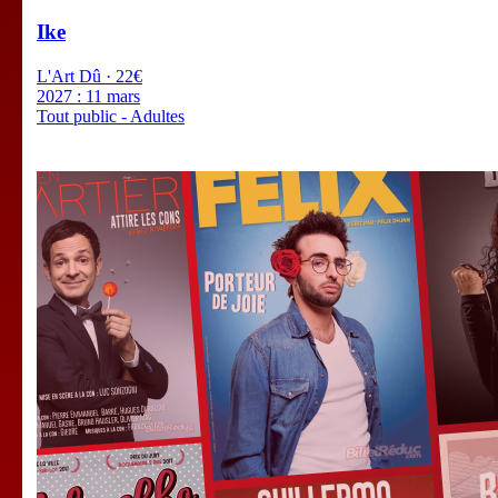
Ike
L'Art Dû · 22€
2027 :
11 mars
Tout public - Adultes