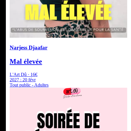
Narjess Djaafar
Mal élevée
L'Art Dû · 16€
2027 :
20 févr
Tout public - Adultes