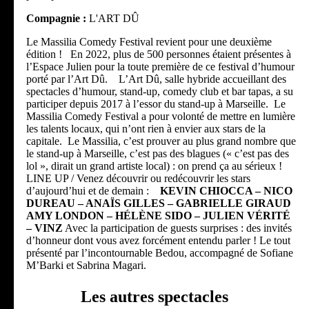
Compagnie :
L'ART DÛ
Le Massilia Comedy Festival revient pour une deuxième
édition ! En 2022, plus de 500 personnes étaient présentes à
l’Espace Julien pour la toute première de ce festival d’humour
porté par l’Art Dû. L’Art Dû, salle hybride accueillant des
spectacles d’humour, stand-up, comedy club et bar tapas, a su
participer depuis 2017 à l’essor du stand-up à Marseille. Le
Massilia Comedy Festival a pour volonté de mettre en lumière
les talents locaux, qui n’ont rien à envier aux stars de la
capitale. Le Massilia, c’est prouver au plus grand nombre que
le stand-up à Marseille, c’est pas des blagues (« c’est pas des
lol », dirait un grand artiste local) : on prend ça au sérieux !
LINE UP / Venez découvrir ou redécouvrir les stars
d’aujourd’hui et de demain :
KEVIN CHIOCCA – NICO
DUREAU – ANAÏS GILLES – GABRIELLE GIRAUD
AMY LONDON – HÉLÈNE SIDO – JULIEN VÉRITÉ
– VINZ
Avec la participation de guests surprises : des invités
d’honneur dont vous avez forcément entendu parler ! Le tout
présenté par l’incontournable Bedou, accompagné de Sofiane
M’Barki et Sabrina Magari.
Les autres spectacles