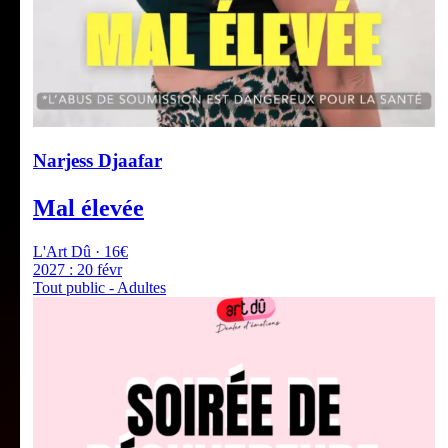
Narjess Djaafar
Mal élevée
L'Art Dû · 16€
2027 :
20 févr
Tout public - Adultes