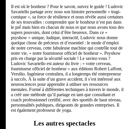
Il est où le bonheur ? Pour le savoir, suivez le guide ! Ludovic
Savariello partage avec nous son histoire personnelle « tragi-
comique », sa force de résilience et nous révèle aussi certaines
de ses trouvailles : comprendre que le bonheur n’est pas dans
le pré́ mais bien en chacun de nous et que nous avons tous des
supers pouvoirs, dont celui d’être heureux. Dans ce «
psyshow » unique, ludique, interactif, Ludovic nous donne
quelque chose de précieux et d’essentiel : le mode d’emploi
de notre cerveau, cette fabuleuse machine qui contrôle tout de
notre vie, « notre fournisseur officiel de bonheur ». Psyshow
pris en charge par la sécurité́ sociale ! Le saviez-vous ?
Ludovic Savariello est auteur du livre : « votre cerveau,
fournisseur officiel de bonheur » aux éditions Robert Laffont,
Versilio. Ingénieur centralien, il a longtemps été entrepreneur
à succès. À la suite d’un grave accident, il s’est intéressé aux
neurosciences pour apprendre à utiliser ses ressources
mentales. Formé à différentes techniques à travers le monde, il
a créé une méthode qu’il partage en tant que consultant et
coach professionnel certifié, avec des sportifs de haut niveau,
personnalités publiques, dirigeants de grandes entreprises. Il
est également professeur de yoga.
Les autres spectacles