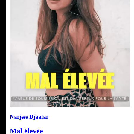
Narjess Djaafar
Mal élevée