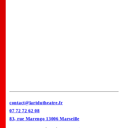
Comedy club
Location de salle
Bar Tapas
Privatisation de votre lieu !
Stages
contact@lartdutheatre.fr
07 72 72 62 08
83, rue Marengo 13006 Marseille