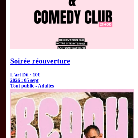
Soirée réouverture
L'art Dû · 10€
2026 :
05 sept
Tout public - Adultes