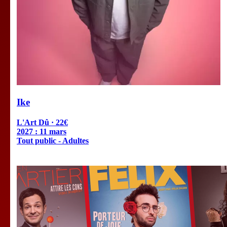
Ike
L'Art Dû · 22€
2027 :
11 mars
Tout public - Adultes