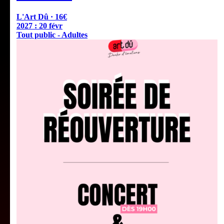
L'Art Dû · 16€
2027 :
20 févr
Tout public - Adultes