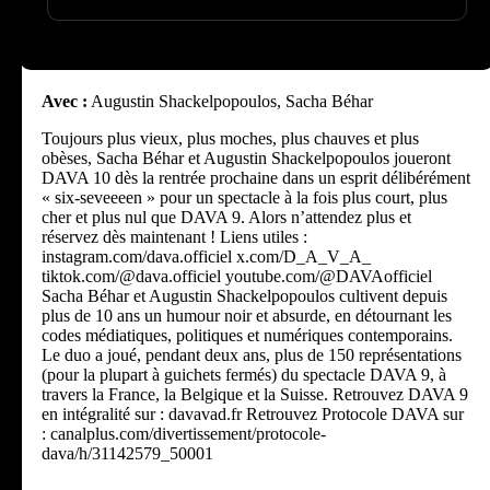
Avec :
Augustin Shackelpopoulos, Sacha Béhar
Toujours plus vieux, plus moches, plus chauves et plus
obèses, Sacha Béhar et Augustin Shackelpopoulos joueront
DAVA 10 dès la rentrée prochaine dans un esprit délibérément
« six-seveeeen » pour un spectacle à la fois plus court, plus
cher et plus nul que DAVA 9. Alors n’attendez plus et
réservez dès maintenant ! Liens utiles :
instagram.com/dava.officiel x.com/D_A_V_A_
tiktok.com/@dava.officiel youtube.com/@DAVAofficiel
Sacha Béhar et Augustin Shackelpopoulos cultivent depuis
plus de 10 ans un humour noir et absurde, en détournant les
codes médiatiques, politiques et numériques contemporains.
Le duo a joué, pendant deux ans, plus de 150 représentations
(pour la plupart à guichets fermés) du spectacle DAVA 9, à
travers la France, la Belgique et la Suisse. Retrouvez DAVA 9
en intégralité sur : davavad.fr Retrouvez Protocole DAVA sur
: canalplus.com/divertissement/protocole-
dava/h/31142579_50001