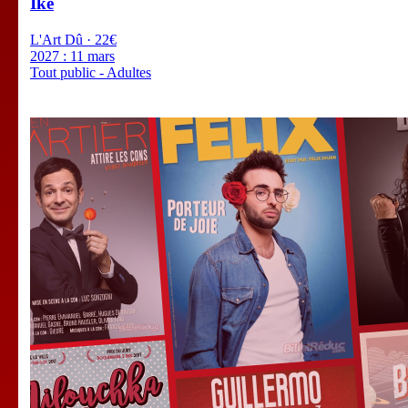
Ike
L'Art Dû · 22€
2027 :
11 mars
Tout public - Adultes