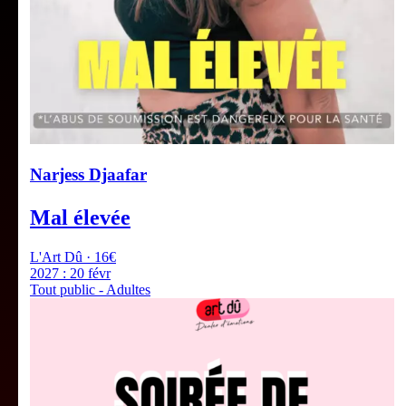
Narjess Djaafar
Mal élevée
L'Art Dû · 16€
2027 :
20 févr
Tout public - Adultes