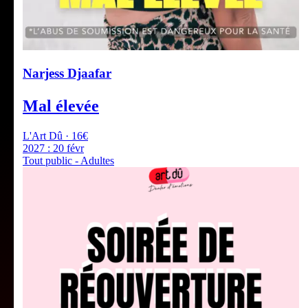
Narjess Djaafar
Mal élevée
L'Art Dû · 16€
2027 :
20 févr
Tout public - Adultes