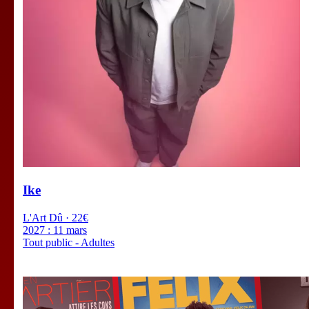
Ike
L'Art Dû · 22€
2027 :
11 mars
Tout public - Adultes