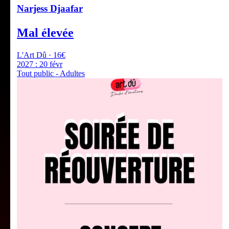
Narjess Djaafar
Mal élevée
L'Art Dû · 16€
2027 :
20 févr
Tout public - Adultes