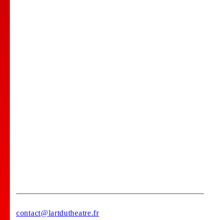
Nos Professeurs
Spectacles
Comedy club
Location de salle
Bar Tapas
Privatisation de votre lieu !
Stages
contact@lartdutheatre.fr