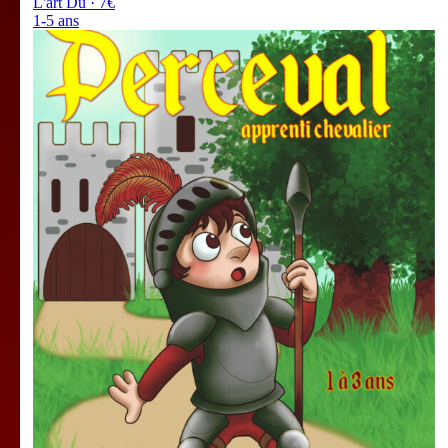
L'art Dû · 7€
1-5 ans