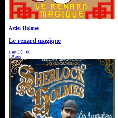
Astier Holmes
Le renard magique
L'art Dû · 8€
1-5 ans