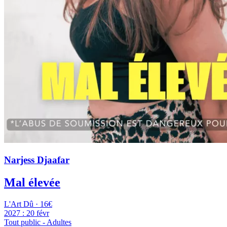
Narjess Djaafar
Mal élevée
L'Art Dû · 16€
2027 :
20 févr
Tout public - Adultes