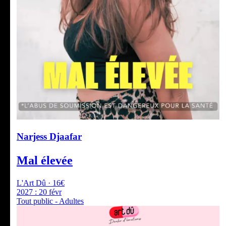
Narjess Djaafar
Mal élevée
L'Art Dû · 16€
2027 :
20 févr
Tout public - Adultes