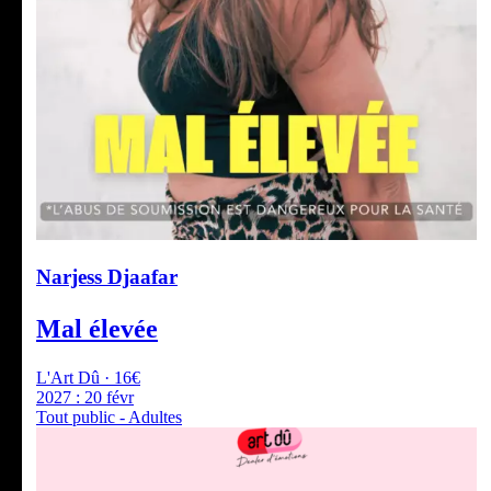
Narjess Djaafar
Mal élevée
L'Art Dû · 16€
2027 :
20 févr
Tout public - Adultes