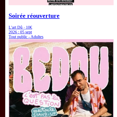
Soirée réouverture
L'art Dû · 10€
2026 :
05 sept
Tout public - Adultes