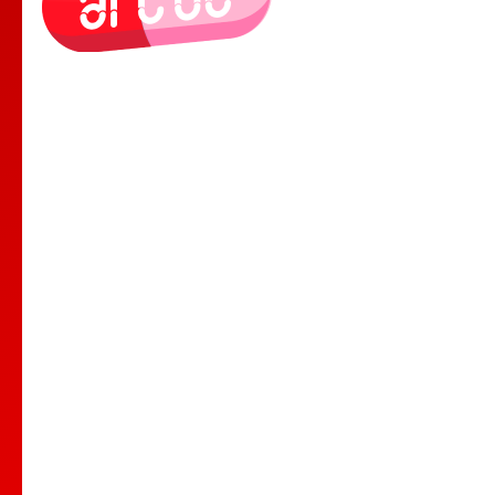
Le Lieu
Nos Cours
Nos Professeurs
Spectacles
Comedy club
Location de salle
Bar Tapas