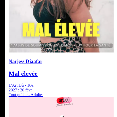
Narjess Djaafar
Mal élevée
L'Art Dû · 16€
2027 :
20 févr
Tout public - Adultes