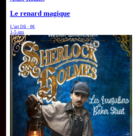
Le renard magique
L'art Dû · 8€
1-5 ans