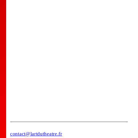
Nos Professeurs
Spectacles
Comedy club
Location de salle
Bar Tapas
Privatisation de votre lieu !
Stages
contact@lartdutheatre.fr