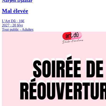
Narjess Djaafar
Mal élevée
L'Art Dû · 16€
2027 :
20 févr
Tout public - Adultes