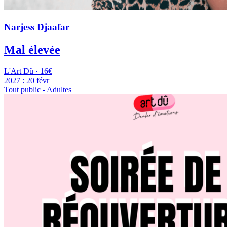
Narjess Djaafar
Mal élevée
L'Art Dû · 16€
2027 :
20 févr
Tout public - Adultes