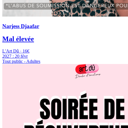
Narjess Djaafar
Mal élevée
L'Art Dû · 16€
2027 :
20 févr
Tout public - Adultes