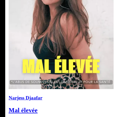
Narjess Djaafar
Mal élevée