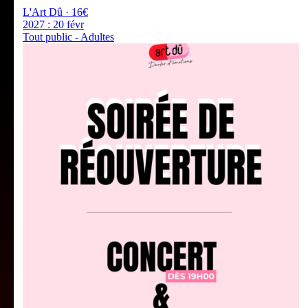
L'Art Dû · 16€
2027 :
20 févr
Tout public - Adultes