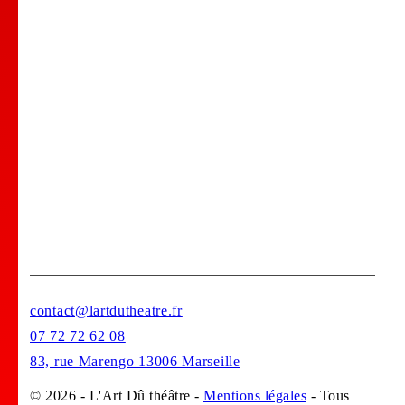
Comedy club
Location de salle
Bar Tapas
Privatisation de votre lieu !
Stages
contact@lartdutheatre.fr
07 72 72 62 08
83, rue Marengo 13006 Marseille
© 2026 - L'Art Dû théâtre -
Mentions légales
- Tous