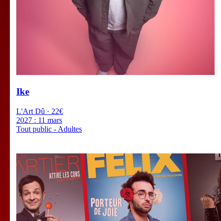
Ike
L'Art Dû · 22€
2027 :
11 mars
Tout public - Adultes