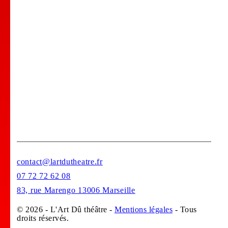
Comedy club
Location de salle
Bar Tapas
Privatisation de votre lieu !
Stages
contact@lartdutheatre.fr
07 72 72 62 08
83, rue Marengo 13006 Marseille
© 2026 - L'Art Dû théâtre -
Mentions légales
- Tous
droits réservés.