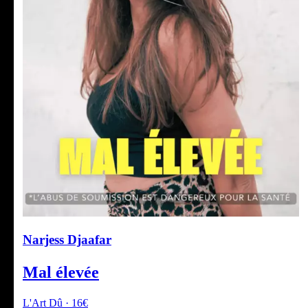
Narjess Djaafar
Mal élevée
L'Art Dû · 16€