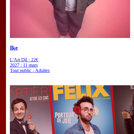
Ike
L'Art Dû · 22€
2027 :
11 mars
Tout public - Adultes