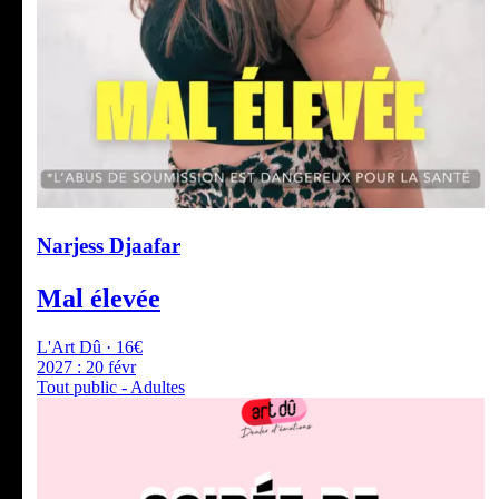
Narjess Djaafar
Mal élevée
L'Art Dû · 16€
2027 :
20 févr
Tout public - Adultes