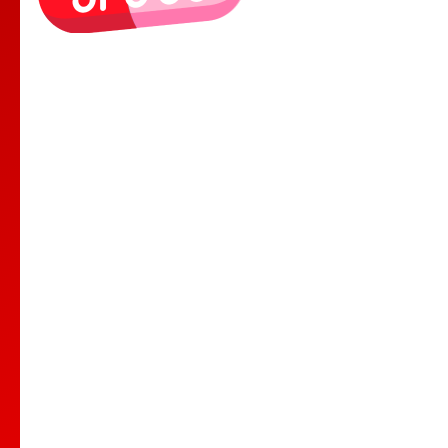
Le Lieu
Nos Cours
Nos Professeurs
Spectacles
Comedy club
Location de salle
Bar Tapas