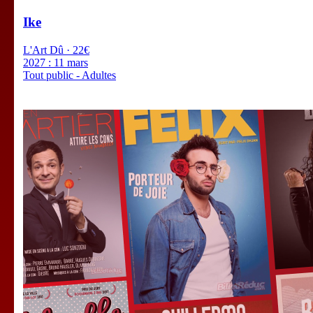
Ike
L'Art Dû · 22€
2027 :
11 mars
Tout public - Adultes