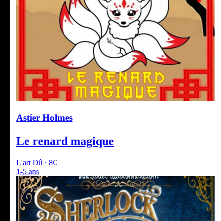
Astier Holmes
Le renard magique
L'art Dû · 8€
1-5 ans