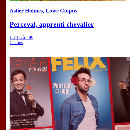
Astier Holmes, Lowe Ctopus
Perceval, apprenti chevalier
L'art Dû · 8€
1-5 ans