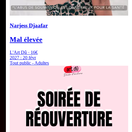
Narjess Djaafar
Mal élevée
L'Art Dû · 16€
2027 :
20 févr
Tout public - Adultes