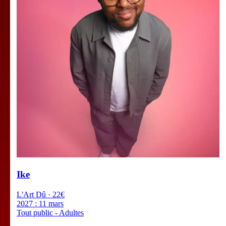
Ike
L'Art Dû · 22€
2027 :
11 mars
Tout public - Adultes