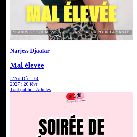
Narjess Djaafar
Mal élevée
L'Art Dû · 16€
2027 :
20 févr
Tout public - Adultes