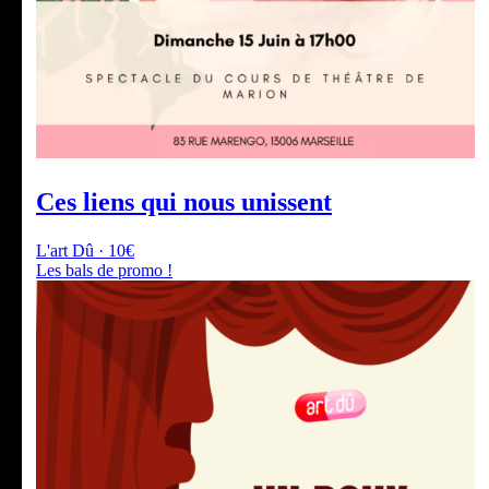
Ces liens qui nous unissent
L'art Dû · 10€
Les bals de promo !