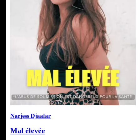
Narjess Djaafar
Mal élevée