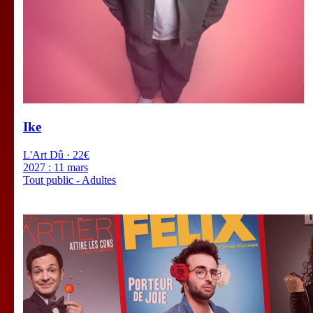
Ike
L'Art Dû · 22€
2027 :
11 mars
Tout public - Adultes