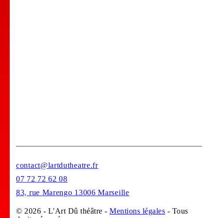
Comedy club
Location de salle
Bar Tapas
Privatisation de votre lieu !
Stages
contact@lartdutheatre.fr
07 72 72 62 08
83, rue Marengo 13006 Marseille
© 2026 - L'Art Dû théâtre -
Mentions légales
- Tous