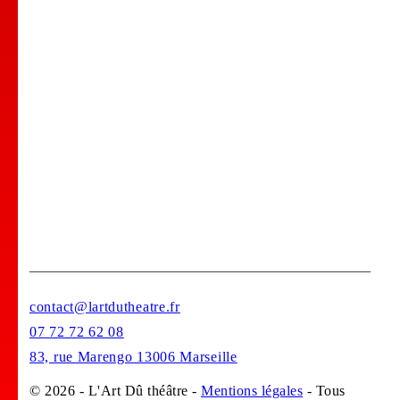
Comedy club
Location de salle
Bar Tapas
Privatisation de votre lieu !
Stages
contact@lartdutheatre.fr
07 72 72 62 08
83, rue Marengo 13006 Marseille
© 2026 - L'Art Dû théâtre -
Mentions légales
- Tous