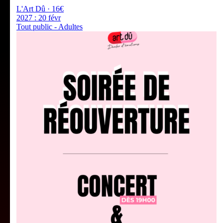
L'Art Dû · 16€
2027 :
20 févr
Tout public - Adultes