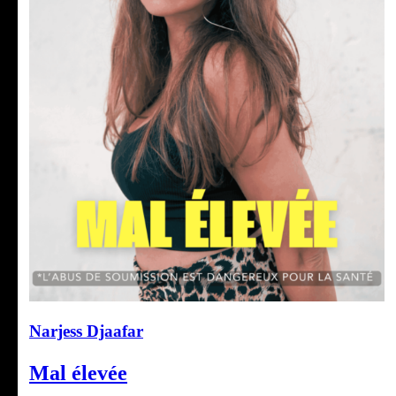
Narjess Djaafar
Mal élevée