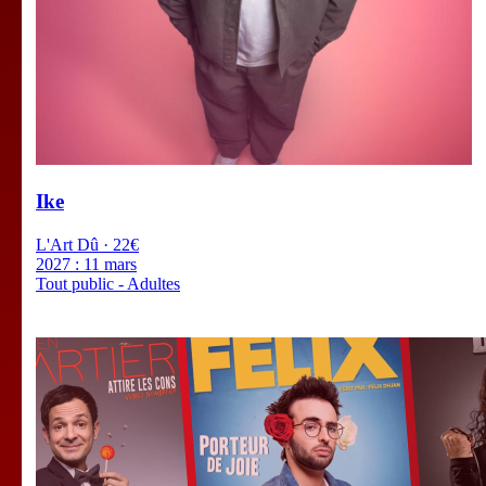
Ike
L'Art Dû · 22€
2027 :
11 mars
Tout public - Adultes