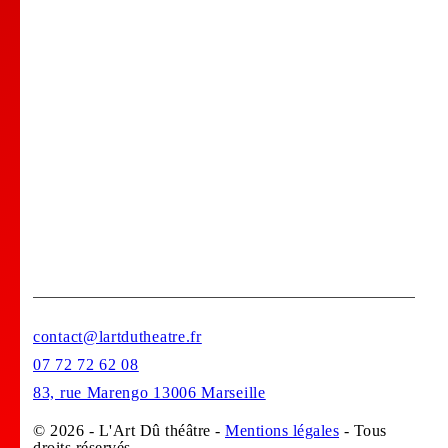
Comedy club
Location de salle
Bar Tapas
Privatisation de votre lieu !
Stages
contact@lartdutheatre.fr
07 72 72 62 08
83, rue Marengo 13006 Marseille
© 2026 - L'Art Dû théâtre -
Mentions légales
- Tous
droits réservés.