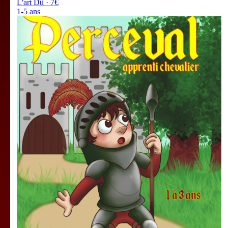
L'art Dû · 7€
1-5 ans