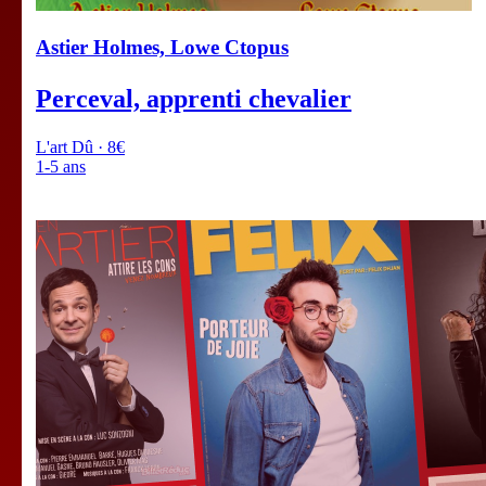
Astier Holmes, Lowe Ctopus
Perceval, apprenti chevalier
L'art Dû · 8€
1-5 ans