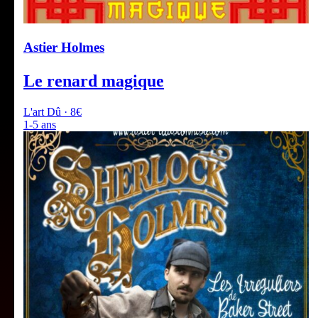
Astier Holmes
Le renard magique
L'art Dû · 8€
1-5 ans