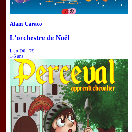
Alain Caraco
L'orchestre de Noël
L'art Dû · 7€
1-5 ans