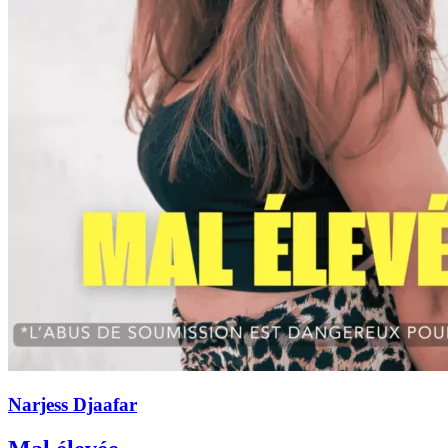
Narjess Djaafar