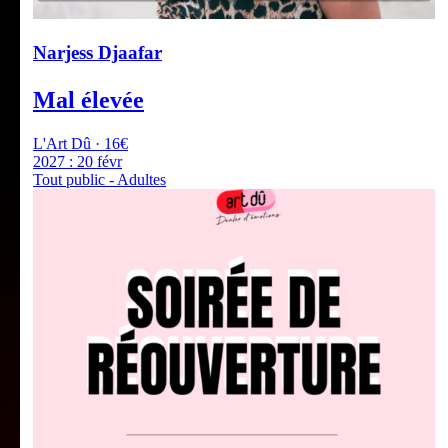
Narjess Djaafar
Mal élevée
L'Art Dû · 16€
2027 :
20 févr
Tout public - Adultes