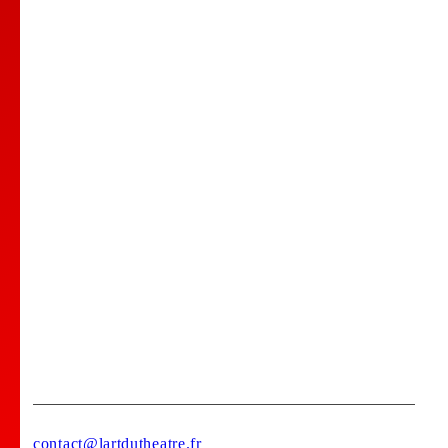
Nos Professeurs
Spectacles
Comedy club
Location de salle
Bar Tapas
Privatisation de votre lieu !
Stages
contact@lartdutheatre.fr