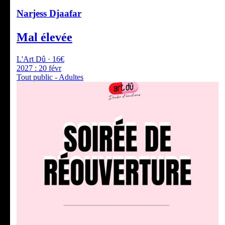
Narjess Djaafar
Mal élevée
L'Art Dû · 16€
2027 :
20 févr
Tout public - Adultes