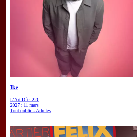
Ike
L'Art Dû · 22€
2027 :
11 mars
Tout public - Adultes